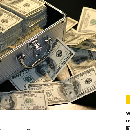
W
r
N