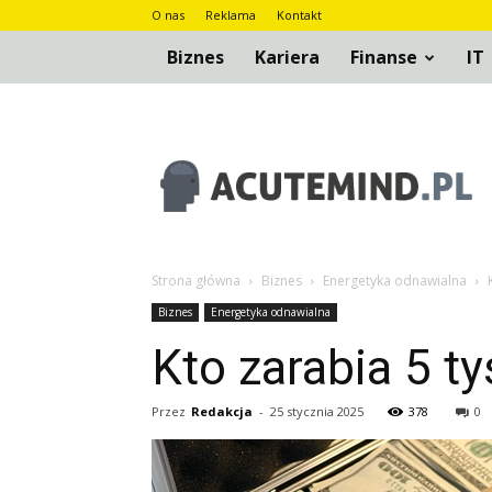
O nas
Reklama
Kontakt
Biznes
Kariera
Finanse
IT
AcuteMind.pl
Strona główna
Biznes
Energetyka odnawialna
Biznes
Energetyka odnawialna
Kto zarabia 5 t
Przez
Redakcja
-
25 stycznia 2025
378
0