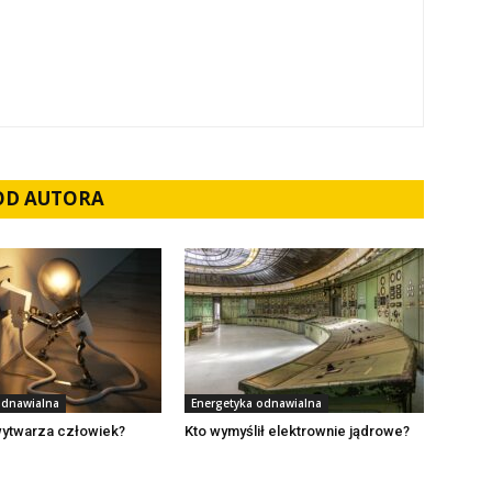
 OD AUTORA
odnawialna
Energetyka odnawialna
 wytwarza człowiek?
Kto wymyślił elektrownie jądrowe?