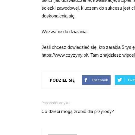
takich jak doświadczenie, kwalifikacje, stopi
ścieżki zawodowej, kluczem do sukcesu jest ci
doskonalenia się.
Wezwanie do działania:
Jeśli chcesz dowiedzieć się, kto zarabia 5 tys
https://www.czyzyny.pl/. Tam znajdziesz więcej 
PODZIEL SIĘ
Facebook
Twit
Poprzedni artykuł
Co dzieci mogą zrobić dla przyrody?