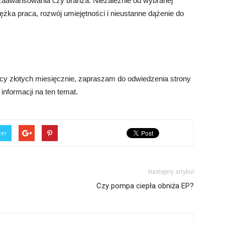
eń zaawansowania czy branża. Niezależnie od wybranej
ężka praca, rozwój umiejętności i nieustanne dążenie do
ięcy złotych miesięcznie, zapraszam do odwiedzenia strony
informacji na ten temat.
ter
Następny artykuł
Czy pompa ciepła obniża EP?