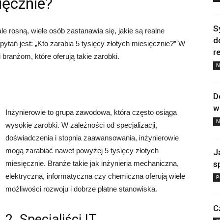
ięcznie?
S
e rosną, wiele osób zastanawia się, jakie są realne
d
tań jest: „Kto zarabia 5 tysięcy złotych miesięcznie?” W
re
branżom, które oferują takie zarobki.
N
D
w
Inżynierowie to grupa zawodowa, która często osiąga
N
wysokie zarobki. W zależności od specjalizacji,
doświadczenia i stopnia zaawansowania, inżynierowie
mogą zarabiać nawet powyżej 5 tysięcy złotych
J
miesięcznie. Branże takie jak inżynieria mechaniczna,
s
elektryczna, informatyczna czy chemiczna oferują wiele
P
możliwości rozwoju i dobrze płatne stanowiska.
C
2. Specjaliści IT