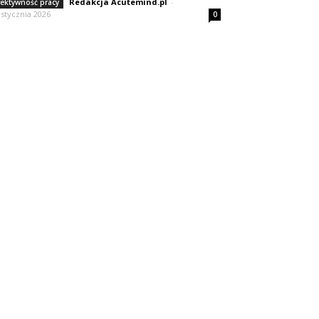
Redakcja Acutemind.pl
-
fektywność pracy
 stycznia 2026
0