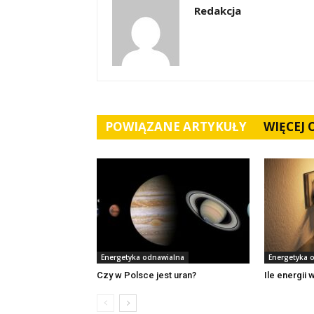
Redakcja
POWIĄZANE ARTYKUŁY
WIĘCEJ
Energetyka odnawialna
Energetyka 
Czy w Polsce jest uran?
Ile energii