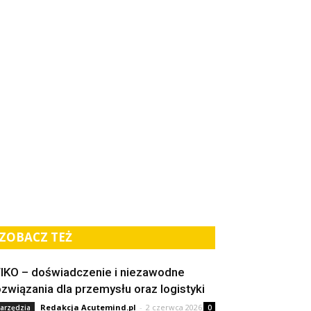
ZOBACZ TEŻ
IKO – doświadczenie i niezawodne
ozwiązania dla przemysłu oraz logistyki
Redakcja Acutemind.pl
-
2 czerwca 2026
arzędzia
0