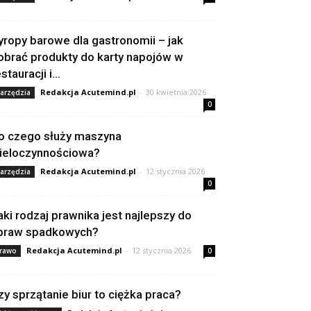
yropy barowe dla gastronomii – jak
obrać produkty do karty napojów w
stauracji i...
Redakcja Acutemind.pl
-
30 kwietnia 2026
arzędzia
0
o czego służy maszyna
ieloczynnościowa?
Redakcja Acutemind.pl
-
12 stycznia 2026
arzędzia
0
aki rodzaj prawnika jest najlepszy do
praw spadkowych?
Redakcja Acutemind.pl
-
12 stycznia 2026
rawo
0
zy sprzątanie biur to ciężka praca?