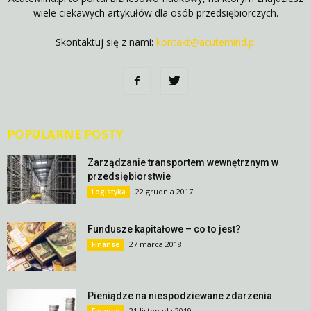
wiele ciekawych artykułów dla osób przedsiębiorczych.
Skontaktuj się z nami:
kontakt@acutemind.pl
POPULARNE POSTY
Zarządzanie transportem wewnętrznym w
przedsiębiorstwie
22 grudnia 2017
Logistyka
Fundusze kapitałowe – co to jest?
27 marca 2018
Finanse
Pieniądze na niespodziewane zdarzenia
21 listopada 2019
Finanse