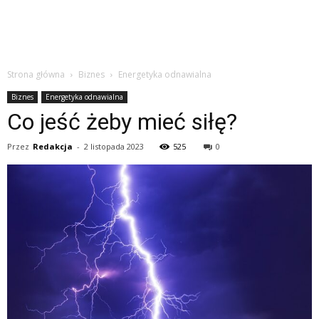
Strona główna
Biznes
Energetyka odnawialna
Biznes
Energetyka odnawialna
Co jeść żeby mieć siłę?
Przez
Redakcja
-
2 listopada 2023
525
0