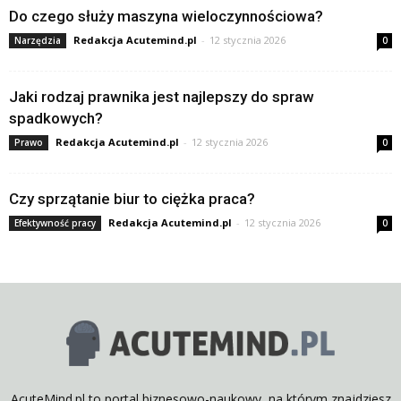
Do czego służy maszyna wieloczynnościowa?
Redakcja Acutemind.pl
-
12 stycznia 2026
Narzędzia
0
Jaki rodzaj prawnika jest najlepszy do spraw
spadkowych?
Redakcja Acutemind.pl
-
12 stycznia 2026
Prawo
0
Czy sprzątanie biur to ciężka praca?
Redakcja Acutemind.pl
-
12 stycznia 2026
Efektywność pracy
0
AcuteMind.pl to portal biznesowo-naukowy, na którym znajdziesz