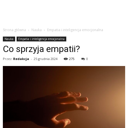
Strona główna
Nauka
Empatia i inteligencja emocjonalna
Nauka
Empatia i inteligencja emocjonalna
Co sprzyja empatii?
Przez
Redakcja
-
25 grudnia 2024
275
0