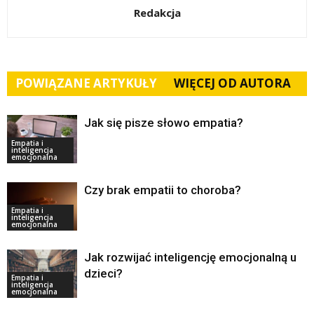
Redakcja
POWIĄZANE ARTYKUŁY
WIĘCEJ OD AUTORA
Jak się pisze słowo empatia?
Empatia i
inteligencja
emocjonalna
Czy brak empatii to choroba?
Empatia i
inteligencja
emocjonalna
Jak rozwijać inteligencję emocjonalną u
dzieci?
Empatia i
inteligencja
emocjonalna