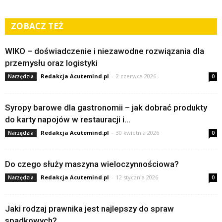
ZOBACZ TEŻ
WIKO – doświadczenie i niezawodne rozwiązania dla
przemysłu oraz logistyki
Redakcja Acutemind.pl
-
2 czerwca 2026
Narzędzia
0
Syropy barowe dla gastronomii – jak dobrać produkty
do karty napojów w restauracji i...
Redakcja Acutemind.pl
-
30 kwietnia 2026
Narzędzia
0
Do czego służy maszyna wieloczynnościowa?
Redakcja Acutemind.pl
-
12 stycznia 2026
Narzędzia
0
Jaki rodzaj prawnika jest najlepszy do spraw
spadkowych?