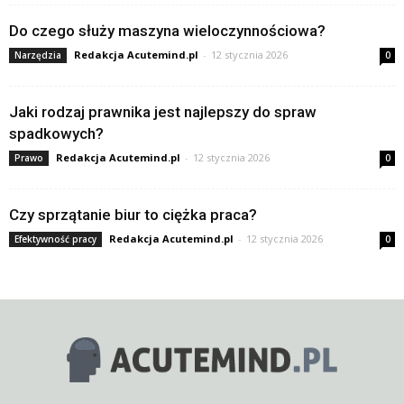
Do czego służy maszyna wieloczynnościowa?
Redakcja Acutemind.pl
-
12 stycznia 2026
Narzędzia
0
Jaki rodzaj prawnika jest najlepszy do spraw
spadkowych?
Redakcja Acutemind.pl
-
12 stycznia 2026
Prawo
0
Czy sprzątanie biur to ciężka praca?
Redakcja Acutemind.pl
-
12 stycznia 2026
Efektywność pracy
0