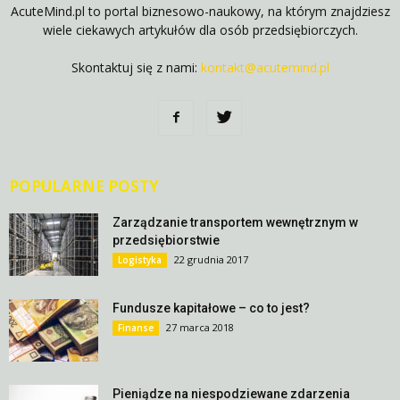
AcuteMind.pl to portal biznesowo-naukowy, na którym znajdziesz
wiele ciekawych artykułów dla osób przedsiębiorczych.
Skontaktuj się z nami:
kontakt@acutemind.pl
POPULARNE POSTY
Zarządzanie transportem wewnętrznym w
przedsiębiorstwie
22 grudnia 2017
Logistyka
Fundusze kapitałowe – co to jest?
27 marca 2018
Finanse
Pieniądze na niespodziewane zdarzenia