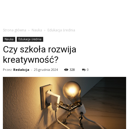
Strona główna
Nauka
Edukacja średnia
Nauka
Edukacja średnia
Czy szkoła rozwija
kreatywność?
Przez
Redakcja
-
25 grudnia 2024
328
0