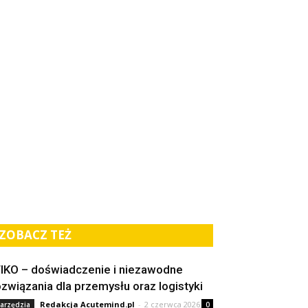
ZOBACZ TEŻ
IKO – doświadczenie i niezawodne
ozwiązania dla przemysłu oraz logistyki
Redakcja Acutemind.pl
-
2 czerwca 2026
arzędzia
0