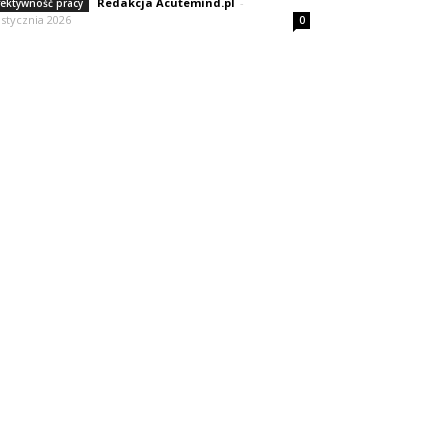
Redakcja Acutemind.pl
-
fektywność pracy
 stycznia 2026
0