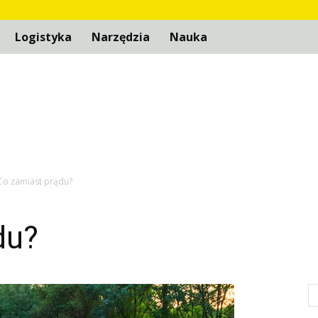
Logistyka
Narzędzia
Nauka
Co zamiast prądu?
du?