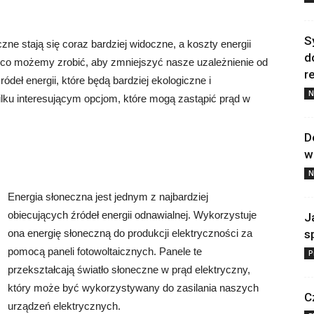
S
ne stają się coraz bardziej widoczne, a koszty energii
d
ę, co możemy zrobić, aby zmniejszyć nasze uzależnienie od
re
deł energii, które będą bardziej ekologiczne i
N
lku interesującym opcjom, które mogą zastąpić prąd w
D
w
N
Energia słoneczna jest jednym z najbardziej
obiecujących źródeł energii odnawialnej. Wykorzystuje
J
ona energię słoneczną do produkcji elektryczności za
s
pomocą paneli fotowoltaicznych. Panele te
P
przekształcają światło słoneczne w prąd elektryczny,
który może być wykorzystywany do zasilania naszych
C
urządzeń elektrycznych.