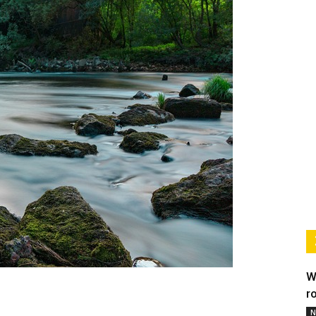
W
r
N