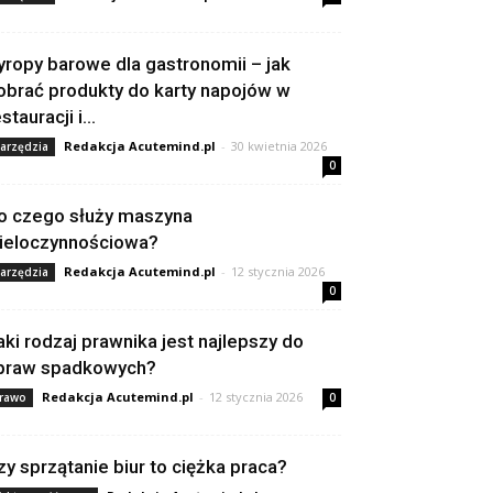
yropy barowe dla gastronomii – jak
obrać produkty do karty napojów w
stauracji i...
Redakcja Acutemind.pl
-
30 kwietnia 2026
arzędzia
0
o czego służy maszyna
ieloczynnościowa?
Redakcja Acutemind.pl
-
12 stycznia 2026
arzędzia
0
aki rodzaj prawnika jest najlepszy do
praw spadkowych?
Redakcja Acutemind.pl
-
12 stycznia 2026
rawo
0
zy sprzątanie biur to ciężka praca?