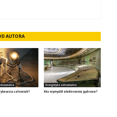
 OD AUTORA
odnawialna
Energetyka odnawialna
 wytwarza człowiek?
Kto wymyślił elektrownie jądrowe?