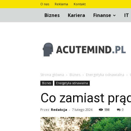
O nas
Reklama
Kontakt
Biznes
Kariera
Finanse
IT
AcuteMind.pl
Strona główna
Biznes
Energetyka odnawialna
Biznes
Energetyka odnawialna
Co zamiast prą
Przez
Redakcja
-
7 lutego 2024
598
0