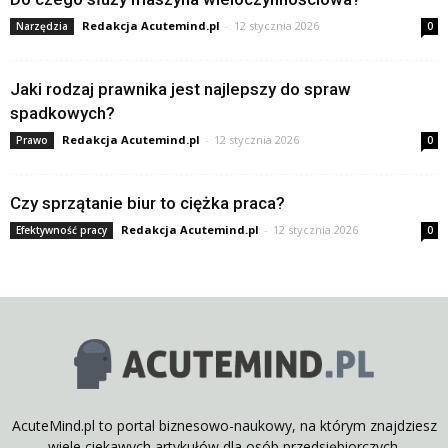
Redakcja Acutemind.pl
-
12 stycznia 2026
Narzędzia
0
Jaki rodzaj prawnika jest najlepszy do spraw
spadkowych?
Redakcja Acutemind.pl
-
12 stycznia 2026
Prawo
0
Czy sprzątanie biur to ciężka praca?
Redakcja Acutemind.pl
-
12 stycznia 2026
Efektywność pracy
0
AcuteMind.pl to portal biznesowo-naukowy, na którym znajdziesz
wiele ciekawych artykułów dla osób przedsiębiorczych.