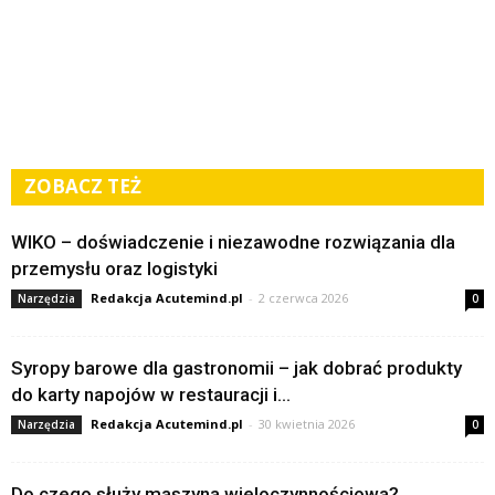
ZOBACZ TEŻ
WIKO – doświadczenie i niezawodne rozwiązania dla
przemysłu oraz logistyki
Redakcja Acutemind.pl
-
2 czerwca 2026
Narzędzia
0
Syropy barowe dla gastronomii – jak dobrać produkty
do karty napojów w restauracji i...
Redakcja Acutemind.pl
-
30 kwietnia 2026
Narzędzia
0
Do czego służy maszyna wieloczynnościowa?