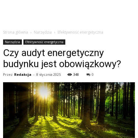
Strona główna
Narzędzia
Efektywność energetyczna
Narzędzia
Efektywność energetyczna
Czy audyt energetyczny
budynku jest obowiązkowy?
Przez
Redakcja
-
8 stycznia 2025
348
0