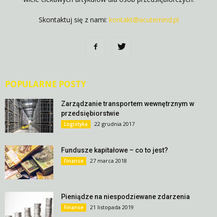
Skontaktuj się z nami:
kontakt@acutemind.pl
POPULARNE POSTY
Zarządzanie transportem wewnętrznym w
przedsiębiorstwie
22 grudnia 2017
Logistyka
Fundusze kapitałowe – co to jest?
27 marca 2018
Finanse
Pieniądze na niespodziewane zdarzenia
21 listopada 2019
Finanse