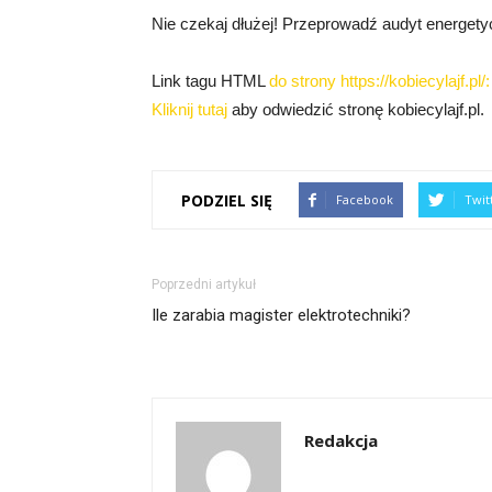
Nie czekaj dłużej! Przeprowadź audyt energety
Link tagu HTML
do strony https://kobiecylajf.pl/:
Kliknij tutaj
aby odwiedzić stronę kobiecylajf.pl.
PODZIEL SIĘ
Facebook
Twit
Poprzedni artykuł
Ile zarabia magister elektrotechniki?
Redakcja