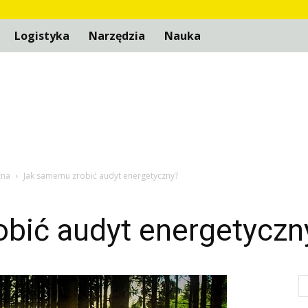
Logistyka
Narzędzia
Nauka
zna
Jak samemu zrobić audyt energetyczny?
bić audyt energetyczn