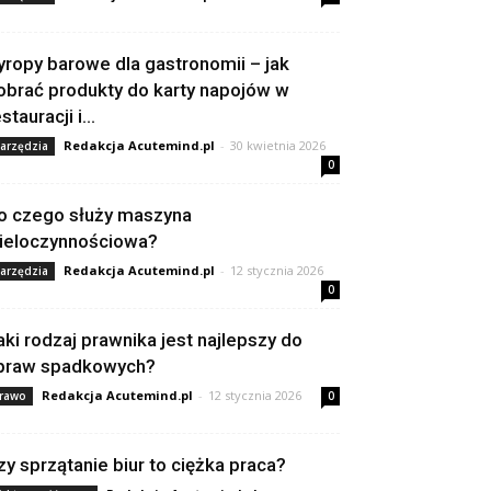
yropy barowe dla gastronomii – jak
obrać produkty do karty napojów w
stauracji i...
Redakcja Acutemind.pl
-
30 kwietnia 2026
arzędzia
0
o czego służy maszyna
ieloczynnościowa?
Redakcja Acutemind.pl
-
12 stycznia 2026
arzędzia
0
aki rodzaj prawnika jest najlepszy do
praw spadkowych?
Redakcja Acutemind.pl
-
12 stycznia 2026
rawo
0
zy sprzątanie biur to ciężka praca?