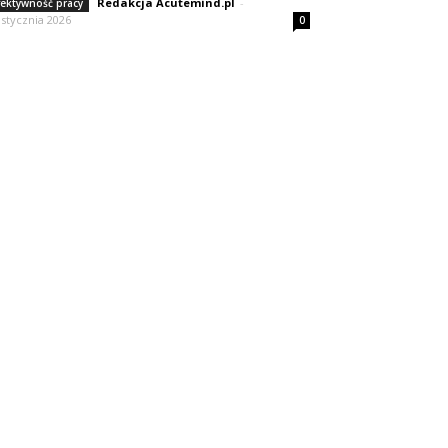
Redakcja Acutemind.pl
-
fektywność pracy
 stycznia 2026
0