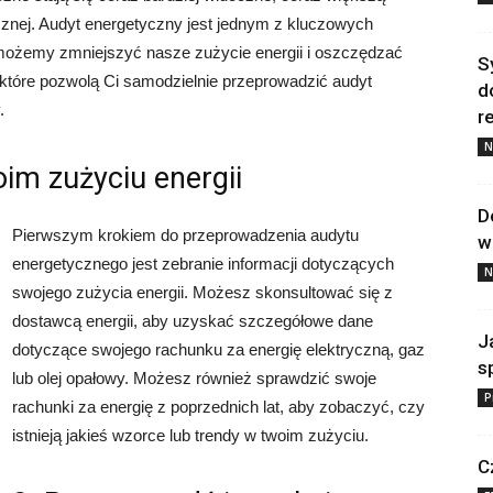
znej. Audyt energetyczny jest jednym z kluczowych
możemy zmniejszyć nasze zużycie energii i oszczędzać
S
 które pozwolą Ci samodzielnie przeprowadzić audyt
d
.
re
N
oim zużyciu energii
D
Pierwszym krokiem do przeprowadzenia audytu
w
energetycznego jest zebranie informacji dotyczących
N
swojego zużycia energii. Możesz skonsultować się z
dostawcą energii, aby uzyskać szczegółowe dane
J
dotyczące swojego rachunku za energię elektryczną, gaz
s
lub olej opałowy. Możesz również sprawdzić swoje
P
rachunki za energię z poprzednich lat, aby zobaczyć, czy
istnieją jakieś wzorce lub trendy w twoim zużyciu.
C