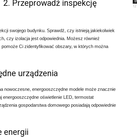
2. Przeprowadź inspekcję
E
12
cji swojego budynku. Sprawdź, czy istnieją jakiekolwiek
ch, czy izolacja jest odpowiednia. Możesz również
ry pomoże Ci zidentyfikować obszary, w których można
zędne urządzenia
 na nowoczesne, energooszczędne modele może znacznie
uj energooszczędne oświetlenie LED, termostat
rządzenia gospodarstwa domowego posiadają odpowiednie
 energii