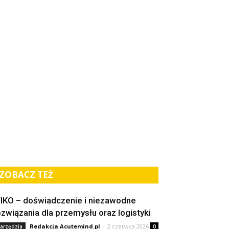
ZOBACZ TEŻ
IKO – doświadczenie i niezawodne
ozwiązania dla przemysłu oraz logistyki
Redakcja Acutemind.pl
-
2 czerwca 2026
arzędzia
0