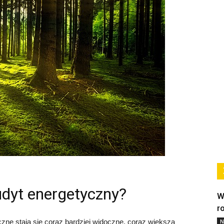
dyt energetyczny?
W
r
zne stają się coraz bardziej widoczne, coraz większą
N