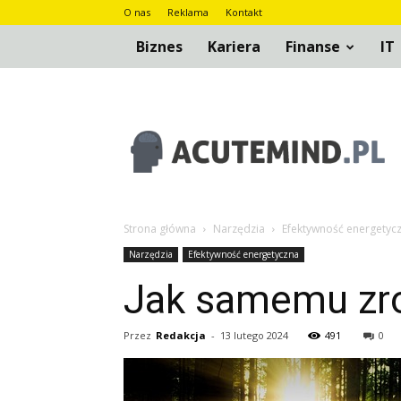
O nas
Reklama
Kontakt
Biznes
Kariera
Finanse
IT
AcuteMind.pl
Strona główna
Narzędzia
Efektywność energetyc
Narzędzia
Efektywność energetyczna
Jak samemu zro
Przez
Redakcja
-
13 lutego 2024
491
0