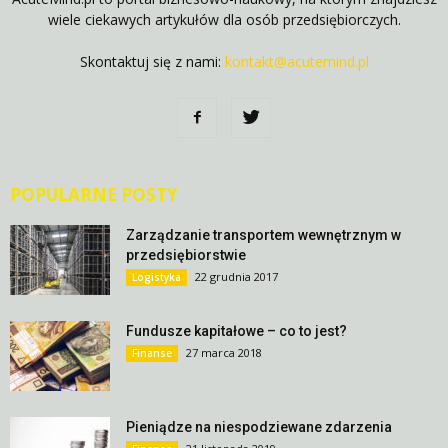
wiele ciekawych artykułów dla osób przedsiębiorczych.
Skontaktuj się z nami:
kontakt@acutemind.pl
POPULARNE POSTY
Zarządzanie transportem wewnętrznym w
przedsiębiorstwie
22 grudnia 2017
Logistyka
Fundusze kapitałowe – co to jest?
27 marca 2018
Finanse
Pieniądze na niespodziewane zdarzenia