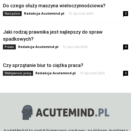
Do czego służy maszyna wieloczynnościowa?
Redakcja Acutemind.pl
-
12 stycznia 2026
Narzędzia
0
Jaki rodzaj prawnika jest najlepszy do spraw
spadkowych?
Redakcja Acutemind.pl
-
12 stycznia 2026
Prawo
0
Czy sprzątanie biur to ciężka praca?
Redakcja Acutemind.pl
-
12 stycznia 2026
Efektywność pracy
0
AcuteMind.pl to portal biznesowo-naukowy, na którym znajdziesz