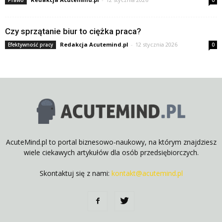
Prawo
0
Czy sprzątanie biur to ciężka praca?
Redakcja Acutemind.pl
-
12 stycznia 2026
Efektywność pracy
0
AcuteMind.pl to portal biznesowo-naukowy, na którym znajdziesz
wiele ciekawych artykułów dla osób przedsiębiorczych.
Skontaktuj się z nami:
kontakt@acutemind.pl