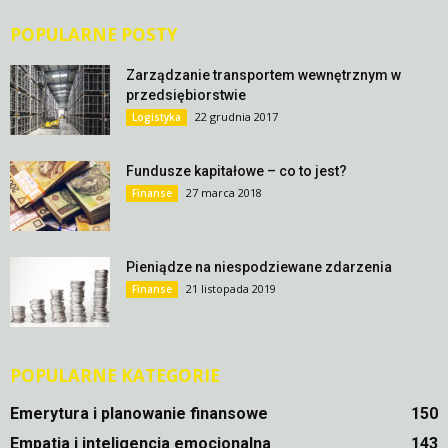
POPULARNE POSTY
Zarządzanie transportem wewnętrznym w
przedsiębiorstwie
22 grudnia 2017
Logistyka
Fundusze kapitałowe – co to jest?
27 marca 2018
Finanse
Pieniądze na niespodziewane zdarzenia
21 listopada 2019
Finanse
POPULARNE KATEGORIE
Emerytura i planowanie finansowe
150
Empatia i inteligencja emocjonalna
143