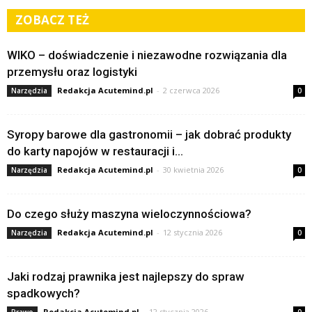
ZOBACZ TEŻ
WIKO – doświadczenie i niezawodne rozwiązania dla
przemysłu oraz logistyki
Redakcja Acutemind.pl
-
2 czerwca 2026
Narzędzia
0
Syropy barowe dla gastronomii – jak dobrać produkty
do karty napojów w restauracji i...
Redakcja Acutemind.pl
-
30 kwietnia 2026
Narzędzia
0
Do czego służy maszyna wieloczynnościowa?
Redakcja Acutemind.pl
-
12 stycznia 2026
Narzędzia
0
Jaki rodzaj prawnika jest najlepszy do spraw
spadkowych?
Redakcja Acutemind.pl
-
12 stycznia 2026