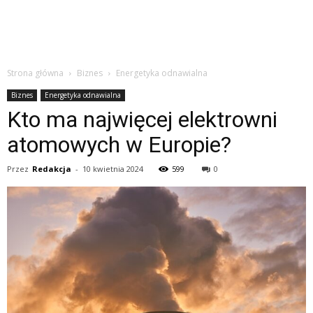
Strona główna
Biznes
Energetyka odnawialna
Biznes
Energetyka odnawialna
Kto ma najwięcej elektrowni
atomowych w Europie?
Przez
Redakcja
-
10 kwietnia 2024
599
0