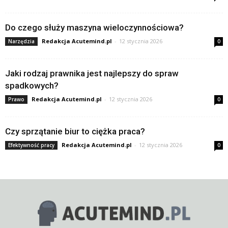
Do czego służy maszyna wieloczynnościowa?
Redakcja Acutemind.pl
-
12 stycznia 2026
Narzędzia
0
Jaki rodzaj prawnika jest najlepszy do spraw
spadkowych?
Redakcja Acutemind.pl
-
12 stycznia 2026
Prawo
0
Czy sprzątanie biur to ciężka praca?
Redakcja Acutemind.pl
-
12 stycznia 2026
Efektywność pracy
0