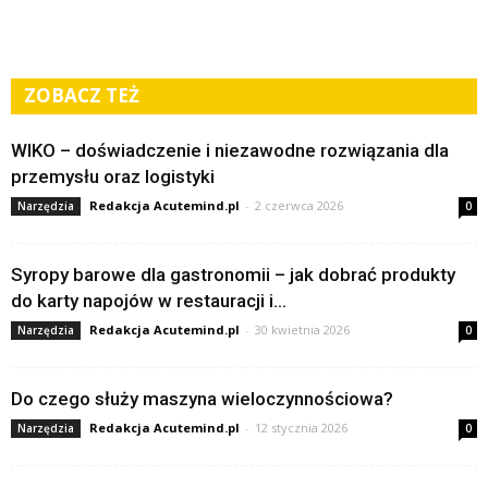
ZOBACZ TEŻ
WIKO – doświadczenie i niezawodne rozwiązania dla
przemysłu oraz logistyki
Redakcja Acutemind.pl
-
2 czerwca 2026
Narzędzia
0
Syropy barowe dla gastronomii – jak dobrać produkty
do karty napojów w restauracji i...
Redakcja Acutemind.pl
-
30 kwietnia 2026
Narzędzia
0
Do czego służy maszyna wieloczynnościowa?
Redakcja Acutemind.pl
-
12 stycznia 2026
Narzędzia
0