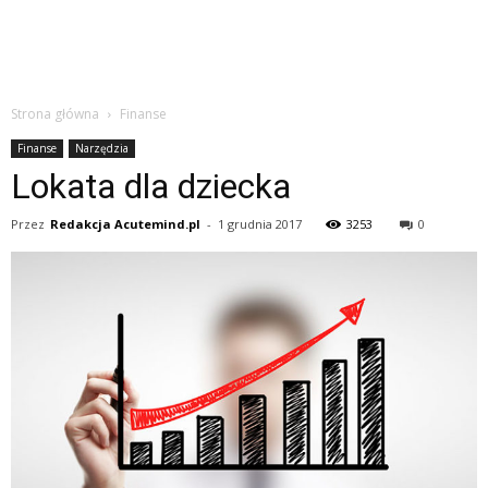
Strona główna
Finanse
Finanse
Narzędzia
Lokata dla dziecka
Przez
Redakcja Acutemind.pl
-
1 grudnia 2017
3253
0