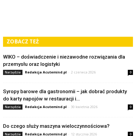
ZOBACZ TEŻ
WIKO – doświadczenie i niezawodne rozwiązania dla
przemysłu oraz logistyki
Redakcja Acutemind.pl
-
2 czerwca 2026
Narzędzia
0
Syropy barowe dla gastronomii – jak dobrać produkty
do karty napojów w restauracji i...
Redakcja Acutemind.pl
-
30 kwietnia 2026
Narzędzia
0
Do czego służy maszyna wieloczynnościowa?
Redakcja Acutemind.pl
-
12 stycznia 2026
Narzędzia
0