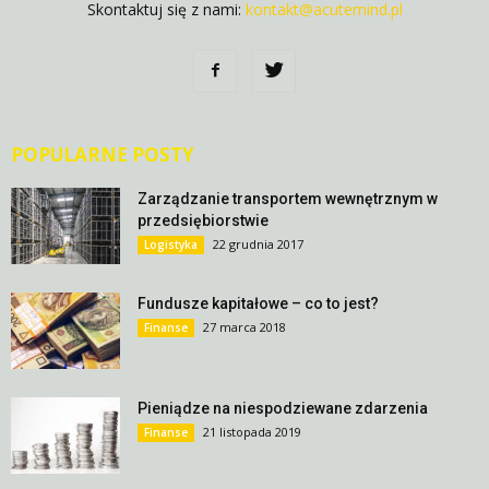
Skontaktuj się z nami:
kontakt@acutemind.pl
POPULARNE POSTY
Zarządzanie transportem wewnętrznym w
przedsiębiorstwie
22 grudnia 2017
Logistyka
Fundusze kapitałowe – co to jest?
27 marca 2018
Finanse
Pieniądze na niespodziewane zdarzenia
21 listopada 2019
Finanse