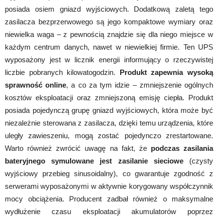
posiada osiem gniazd wyjściowych. Dodatkową zaletą tego
zasilacza bezprzerwowego są jego kompaktowe wymiary oraz
niewielka waga – z pewnością znajdzie się dla niego miejsce w
każdym centrum danych, nawet w niewielkiej firmie. Ten UPS
wyposażony jest w licznik energii informujący o rzeczywistej
liczbie pobranych kilowatogodzin.
Produkt zapewnia wysoką
sprawność online
, a co za tym idzie – zmniejszenie ogólnych
kosztów eksploatacji oraz zmniejszoną emisję ciepła. Produkt
posiada pojedynczą grupę gniazd wyjściowych, która może być
niezależnie sterowana z zasilacza, dzięki temu urządzenia, które
uległy zawieszeniu, mogą zostać pojedynczo zrestartowane.
Warto również zwrócić uwagę na fakt, że
podczas zasilania
bateryjnego symulowane jest zasilanie sieciowe
(czysty
wyjściowy przebieg sinusoidalny), co gwarantuje zgodność z
serwerami wyposażonymi w aktywnie korygowany współczynnik
mocy obciążenia. Producent zadbał również o maksymalne
wydłużenie czasu eksploatacji akumulatorów poprzez