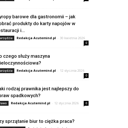
yropy barowe dla gastronomii – jak
obrać produkty do karty napojów w
stauracji i...
Redakcja Acutemind.pl
-
30 kwietnia 2026
arzędzia
0
o czego służy maszyna
ieloczynnościowa?
Redakcja Acutemind.pl
-
12 stycznia 2026
arzędzia
0
aki rodzaj prawnika jest najlepszy do
praw spadkowych?
Redakcja Acutemind.pl
-
12 stycznia 2026
rawo
0
zy sprzątanie biur to ciężka praca?