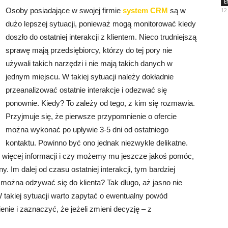
E
Osoby posiadające w swojej firmie
system CRM
są w
12
dużo lepszej sytuacji, ponieważ mogą monitorować kiedy
doszło do ostatniej interakcji z klientem. Nieco trudniejszą
sprawę mają przedsiębiorcy, którzy do tej pory nie
używali takich narzędzi i nie mają takich danych w
jednym miejscu. W takiej sytuacji należy dokładnie
przeanalizować ostatnie interakcje i odezwać się
ponownie. Kiedy? To zależy od tego, z kim się rozmawia.
Przyjmuje się, że pierwsze przypomnienie o ofercie
można wykonać po upływie 3-5 dni od ostatniego
kontaktu. Powinno być ono jednak niezwykle delikatne.
je więcej informacji i czy możemy mu jeszcze jakoś pomóc,
. Im dalej od czasu ostatniej interakcji, tym bardziej
można odzywać się do klienta? Tak długo, aż jasno nie
 takiej sytuacji warto zapytać o ewentualny powód
nie i zaznaczyć, że jeżeli zmieni decyzję – z