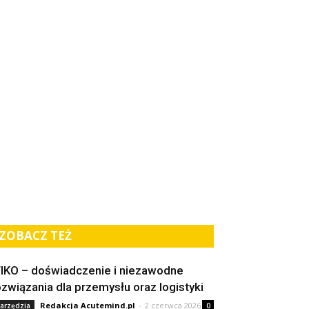
ZOBACZ TEŻ
IKO – doświadczenie i niezawodne
ozwiązania dla przemysłu oraz logistyki
Redakcja Acutemind.pl
-
2 czerwca 2026
arzędzia
0