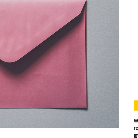
W
r
N