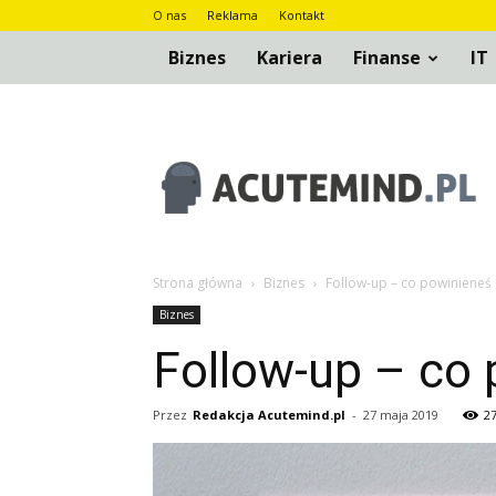
O nas
Reklama
Kontakt
Biznes
Kariera
Finanse
IT
AcuteMind.pl
Strona główna
Biznes
Follow-up – co powinieneś 
Biznes
Follow-up – co
Przez
Redakcja Acutemind.pl
-
27 maja 2019
2