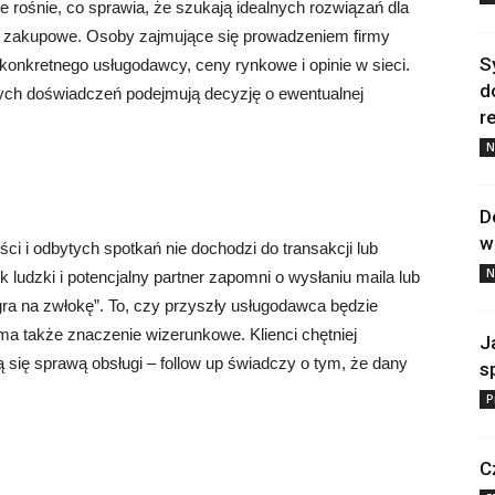
rośnie, co sprawia, że szukają idealnych rozwiązań dla
je zakupowe. Osoby zajmujące się prowadzeniem firmy
S
ć konkretnego usługodawcy, ceny rynkowe i opinie w sieci.
d
zych doświadczeń podejmują decyzję o ewentualnej
re
N
D
w
 i odbytych spotkań nie dochodzi do transakcji lub
N
 ludzki i potencjalny partner zapomni o wysłaniu maila lub
ra na zwłokę”. To, czy przyszły usługodawca będzie
ma także znaczenie wizerunkowe. Klienci chętniej
J
ą się sprawą obsługi – follow up świadczy o tym, że dany
s
P
C