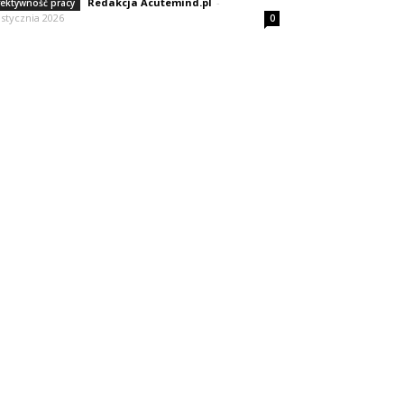
Redakcja Acutemind.pl
-
fektywność pracy
 stycznia 2026
0