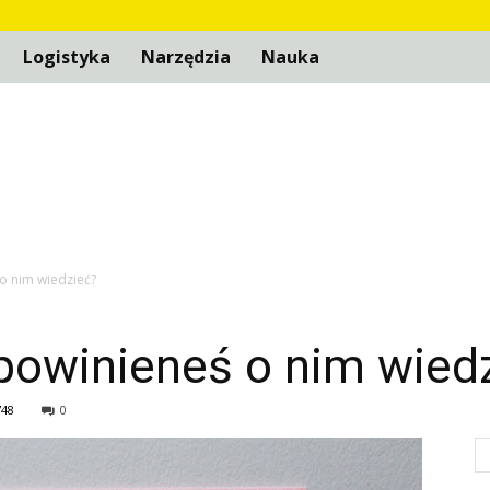
Logistyka
Narzędzia
Nauka
o nim wiedzieć?
 powinieneś o nim wied
748
0