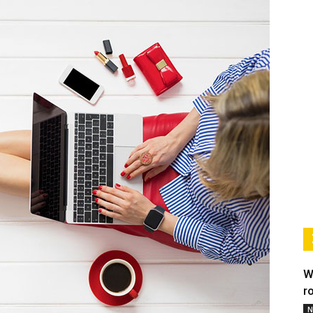
W
r
N