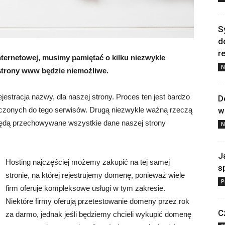
S
d
re
nternetowej, musimy pamiętać o kilku niezwykle
N
strony www będzie niemożliwe.
ejestracja nazwy, dla naszej strony. Proces ten jest bardzo
D
aczonych do tego serwisów. Drugą niezwykle ważną rzeczą
w
 będą przechowywane wszystkie dane naszej strony
N
J
Hosting najczęściej możemy zakupić na tej samej
s
stronie, na której rejestrujemy domenę, ponieważ wiele
P
firm oferuje kompleksowe usługi w tym zakresie.
Niektóre firmy oferują przetestowanie domeny przez rok
C
za darmo, jednak jeśli będziemy chcieli wykupić domenę