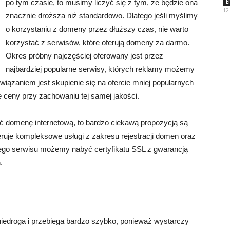
po tym czasie, to musimy liczyć się z tym, że będzie ona
E
12
znacznie droższa niż standardowo. Dlatego jeśli myślimy
o korzystaniu z domeny przez dłuższy czas, nie warto
korzystać z serwisów, które oferują domeny za darmo.
Okres próbny najczęściej oferowany jest przez
najbardziej popularne serwisy, których reklamy możemy
iązaniem jest skupienie się na ofercie mniej popularnych
e ceny przy zachowaniu tej samej jakości.
wać domenę internetową, to bardzo ciekawą propozycją są
oferuje kompleksowe usługi z zakresu rejestracji domen oraz
ego serwisu możemy nabyć certyfikatu SSL z gwarancją
.
 niedroga i przebiega bardzo szybko, ponieważ wystarczy