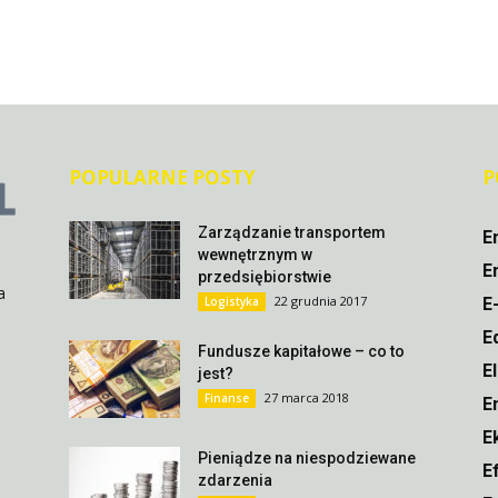
POPULARNE POSTY
P
Zarządzanie transportem
E
wewnętrznym w
E
przedsiębiorstwie
a
22 grudnia 2017
Logistyka
E
E
Fundusze kapitałowe – co to
E
jest?
27 marca 2018
Finanse
E
E
Pieniądze na niespodziewane
E
zdarzenia