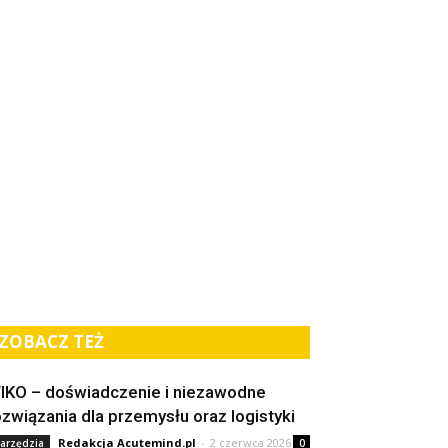
ZOBACZ TEŻ
IKO – doświadczenie i niezawodne
ozwiązania dla przemysłu oraz logistyki
Redakcja Acutemind.pl
-
2 czerwca 2026
arzędzia
0