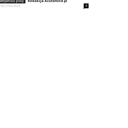
Redakcja Acutemind.pl
-
fektywność pracy
 stycznia 2026
0