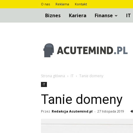
O nas
Reklama
Kontakt
Biznes
Kariera
Finanse
IT
AcuteMind.pl
Strona główna
IT
Tanie domeny
IT
Tanie domeny
Przez
Redakcja Acutemind.pl
-
27 listopada 2019