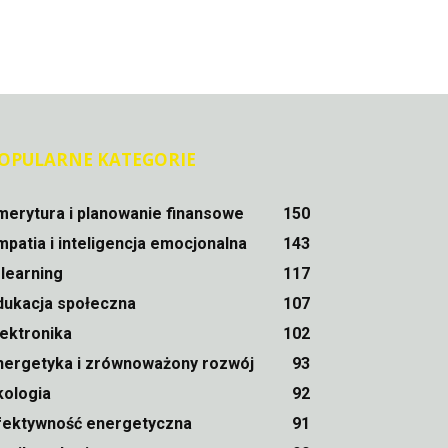
OPULARNE KATEGORIE
merytura i planowanie finansowe
150
mpatia i inteligencja emocjonalna
143
-learning
117
dukacja społeczna
107
lektronika
102
nergetyka i zrównoważony rozwój
93
kologia
92
fektywność energetyczna
91