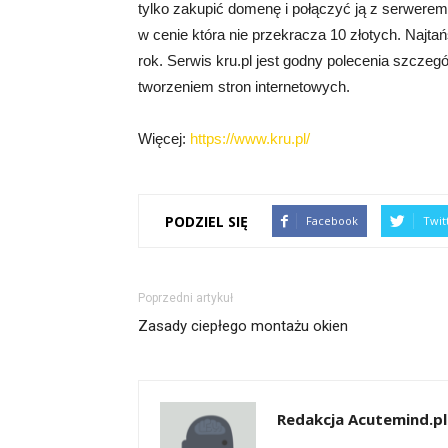
tylko zakupić domenę i połączyć ją z serwere
w cenie która nie przekracza 10 złotych. Naj
rok. Serwis kru.pl jest godny polecenia szczeg
tworzeniem stron internetowych.
Więcej:
https://www.kru.pl/
PODZIEL SIĘ
Facebook
Twit
Poprzedni artykuł
Zasady ciepłego montażu okien
Redakcja Acutemind.pl